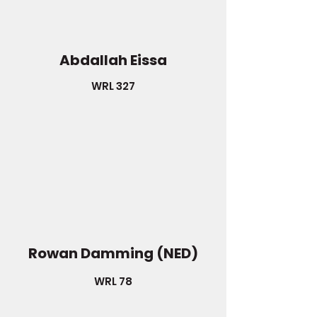
Abdallah Eissa
WRL 327
Rowan Damming (NED)
WRL 78