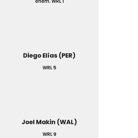
ehem. WRL 1
Diego Elías (PER)
WRL 5
Joel Makin (WAL)
WRL 9