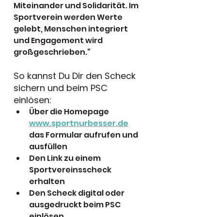
Miteinander und Solidarität. Im 
Sportverein werden Werte 
gelebt, Menschen integriert 
und Engagement wird 
großgeschrieben.“
So kannst Du Dir den Scheck 
sichern und beim PSC 
einlösen:
Über die Homepage 
www.sportnurbesser.de
das Formular aufrufen und 
ausfüllen
Den Link zu einem 
Sportvereinsscheck 
erhalten
Den Scheck digital oder 
ausgedruckt beim PSC 
einlösen