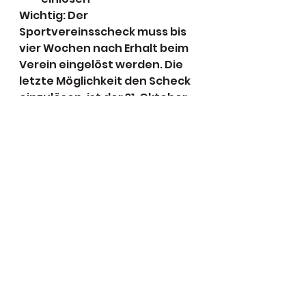
Wichtig: Der 
Sportvereinsscheck muss bis 
vier Wochen nach Erhalt beim 
Verein eingelöst werden. Die 
letzte Möglichkeit den Scheck 
einzulösen, ist der 31. Oktober 
2023.
Alle weiteren Informationen 
zur Kampagne gibt es auf 
www.sportnurbesser.de
.
Alle ansehen
Aktuelle Beiträge