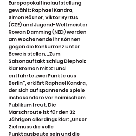
Europapokalfinalaufstellung 
gewählt: Raphael Kandra, 
Simon Rösner, Viktor Byrtus 
(CZE) und Jugend-Weltmeister 
Rowan Damming (NED) werden 
am Wochenende ihr Können 
gegen die Konkurrenz unter 
Beweis stellen. „Zum 
Saisonauftakt schlug Diepholz 
klar Bremen mit 3:1 und 
entführte zwei Punkte aus 
Berlin“, erklärt Raphael Kandra, 
der sich auf spannende Spiele 
insbesondere vor heimischem 
Publikum freut. Die 
Marschroute ist für den 32-
Jährigen allerdings klar: „Unser 
Ziel muss die volle 
Punktausbeute sein und die 