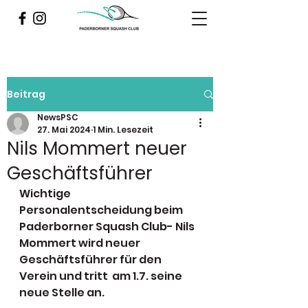
Beitrag
NewsPSC
27. Mai 2024
1 Min. Lesezeit
Nils Mommert neuer
Geschäftsführer
Wichtige 
Personalentscheidung beim 
Paderborner Squash Club- Nils 
Mommert wird neuer 
Geschäftsführer für den 
Verein und tritt  am 1.7. seine 
neue Stelle an.