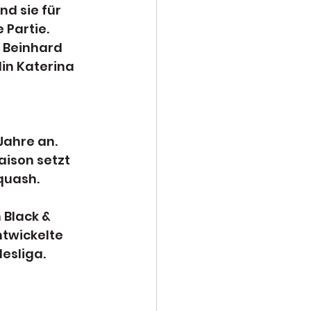
d sie für 
Partie. 
 Beinhard 
in Katerina 
ahre an. 
ison setzt 
quash.
Black & 
twickelte 
esliga.