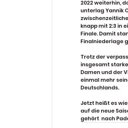
2022 weiterhin, do
unterlag Yannik O
zwischenzeitliche
knapp mit 2:3 in
Finale. Damit sta
Finalniederlage 
Trotz der verpass
insgesamt starke
Damen und der Vi
einmal mehr seine
Deutschlands.
Jetzt heißt es w
auf die neue Sais
gehört  nach Pad