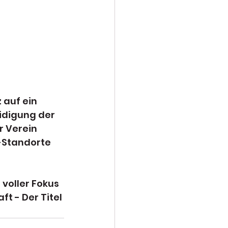
 auf ein 
idigung der 
 Verein 
-Standorte 
voller Fokus 
t - Der Titel 