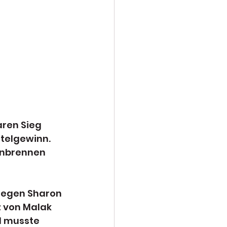
ren Sieg 
telgewinn. 
anbrennen 
gegen Sharon 
 von Malak 
d musste 