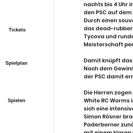
nachts bis 4 Uhr
den PSC auf dem C
Durch einen souve
das dead-rubber-
Tickets
Tycova und runde
Meisterschaft per
Damit knüpft das
Spielplan
Nach dem Gewinn 
der PSC damit er
Die Herren zogen
White RC Worms i
Spielen
sich eine intens
Simon Rösner bra
Paderborner zunä
mit einem klaren