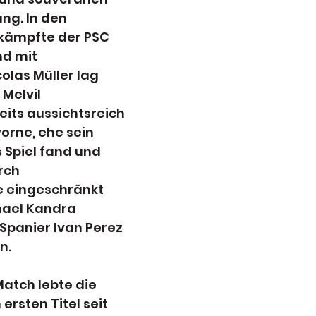
ung. In den 
 kämpfte der PSC 
d mit 
olas Müller lag 
elvil 
its aussichtsreich 
vorne, ehe sein 
 Spiel fand und 
rch 
 eingeschränkt 
ael Kandra 
Spanier Ivan Perez 
n.
atch lebte die 
ersten Titel seit 