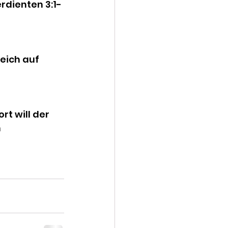
rdienten 3:1-
 
eich auf 
 
t will der 
 