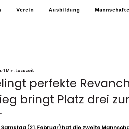
a
Verein
Ausbildung
Mannschaft
b.
1 Min. Lesezeit
elingt perfekte Revanc
eg bringt Platz drei zu
r
amstag (21. Februar) hat die zweite Mannscha