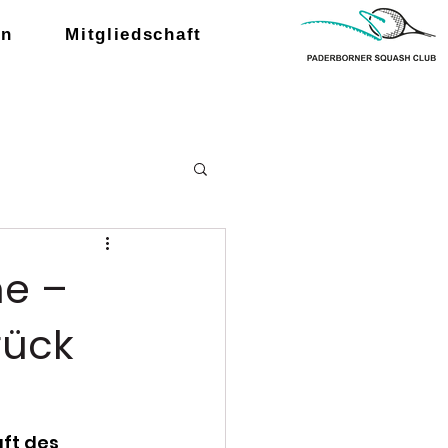
en
Mitgliedschaft
he –
rück
ft des 