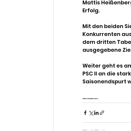
Mattis Heißenberg
Erfolg.
Mit den beiden Si
Konkurrenten aus 
dem dritten Tabel
ausgegebene Ziel 
Weiter geht es am
PSC II an die sta
Saisonendspurt w
Autor: Cederic Lenz