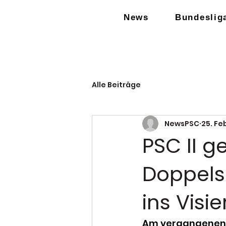
News
Bundeslig
Alle Beiträge
NewsPSC
25. Fe
PSC II g
Doppelsi
ins Visie
Am vergangenen S