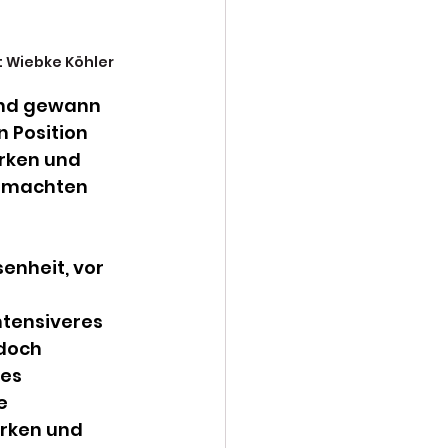
o: Wiebke Köhler
und gewann 
 Position 
rken und 
d machten 
enheit, vor 
tensiveres 
doch 
es 
e 
rken und 