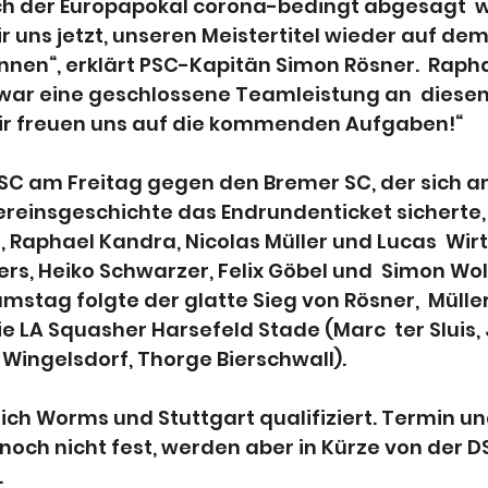
h der Europapokal corona-bedingt abgesagt  
r uns jetzt, unseren Meistertitel wieder auf dem 
nnen“, erklärt PSC-Kapitän Simon Rösner.  Raph
 war eine geschlossene Teamleistung an  diesen
r freuen uns auf die kommenden Aufgaben!“
PSC am Freitag gegen den Bremer SC, der sich a
ereinsgeschichte das Endrundenticket sicherte, 
 Raphael Kandra, Nicolas Müller und Lucas  Wirth
rs, Heiko Schwarzer, Felix Göbel und  Simon Wol
tag folgte der glatte Sieg von Rösner,  Müller
LA Squasher Harsefeld Stade (Marc  ter Sluis, 
 Wingelsdorf, Thorge Bierschwall).
ch Worms und Stuttgart qualifiziert. Termin und
och nicht fest, werden aber in Kürze von der DS
.