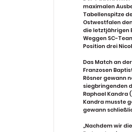
maximalen Ausbeu
Tabellenspitze de
Ostwestfalen den 
die letztjährigen
Weggen SC-Teamch
Position drei Nico
Das Match an der
Franzosen Baptis
Rösner gewann nac
siegbringenden dr
Raphael Kandra (
Kandra musste ge
gewann schließlic
„Nachdem wir die 