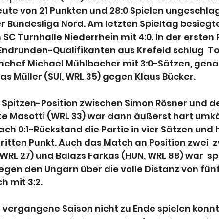
te von 21 Punkten und 28:0 Spielen ungeschlag
r Bundesliga Nord. Am letzten Spieltag besiegte
SC Turnhalle Niederrhein mit 4:0. In der ersten 
 Endrunden-Qualifikanten aus Krefeld schlug  To
ef Michael Mühlbacher mit 3:0-Sätzen, genau
las Müller (SUI, WRL 35) gegen Klaus Bücker.
 Spitzen-Position zwischen Simon Rösner und d
te Masotti (WRL 33) war dann äußerst hart umkä
h 0:1-Rückstand die Partie in vier Sätzen und h
itten Punkt. Auch das Match an Position zwei  
WRL 27) und Balazs Farkas (HUN, WRL 88) war  s
gen den Ungarn über die volle Distanz von fünf
h mit 3:2.
vergangene Saison nicht zu Ende spielen konnten