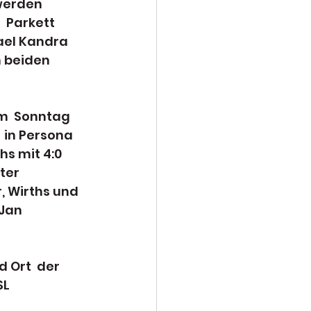
werden 
 Parkett 
ael Kandra 
 beiden 
m  Sonntag 
 in Persona 
s mit 4:0 
ter 
, Wirths und 
Jan 
 Ort  der 
L  