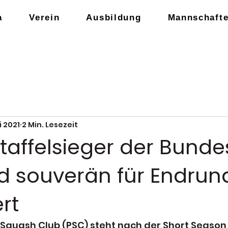
a
Verein
Ausbildung
Mannschaft
i 2021
2 Min. Lesezeit
Staffelsieger der Bunde
d souverän für Endrun
ert
Squash Club (PSC) steht nach der Short Season 