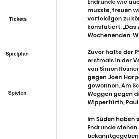
Endrunde wie auc
musste, freuen wi
verteidigen zu kö
Tickets
konstatiert: „Das
Wochenenden. Wi
Zuvor hatte der 
Spielplan
erstmals in der V
von Simon Rösner,
gegen Joeri Harpe
gewonnen. Am Sams
Spielen
Weggen gegen die 
Wipperfürth, Paul
Im Süden haben si
Endrunde stehen n
bekanntgegeben