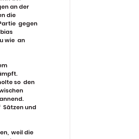
en an der  
n die  
Partie  gegen 
bias 
 wie  an 
em  
mpft.  
olte so  den 
zwischen 
pannend. 
  Sätzen und 
,  weil die 