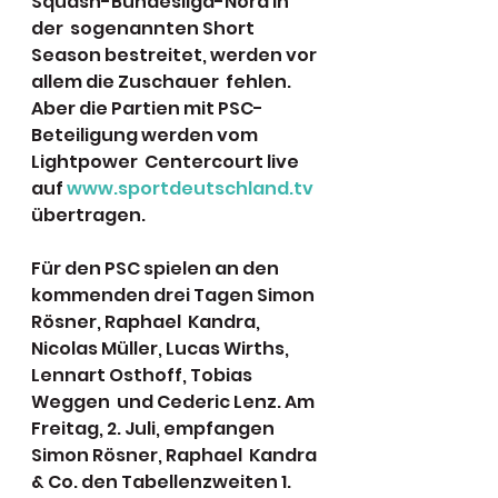
Squash-Bundesliga-Nord in 
der  sogenannten Short 
Season bestreitet, werden vor 
allem die Zuschauer  fehlen. 
Aber die Partien mit PSC-
Beteiligung werden vom 
Lightpower  Centercourt live 
auf 
www.sportdeutschland.tv
übertragen.
Für den PSC spielen an den 
kommenden drei Tagen Simon 
Rösner, Raphael  Kandra, 
Nicolas Müller, Lucas Wirths, 
Lennart Osthoff, Tobias 
Weggen  und Cederic Lenz. Am 
Freitag, 2. Juli, empfangen 
Simon Rösner, Raphael  Kandra 
& Co. den Tabellenzweiten 1. 