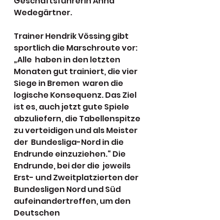
Geschäftsführerin Anna 
Wedegärtner.
Trainer Hendrik Vössing gibt 
sportlich die Marschroute vor: 
„Alle  haben in den letzten 
Monaten gut trainiert, die vier 
Siege in Bremen  waren die 
logische Konsequenz. Das Ziel 
ist es, auch jetzt gute Spiele  
abzuliefern, die Tabellenspitze 
zu verteidigen und als Meister 
der  Bundesliga-Nord in die 
Endrunde einzuziehen.“ Die 
Endrunde, bei der die  jeweils 
Erst- und Zweitplatzierten der 
Bundesligen Nord und Süd  
aufeinandertreffen, um den 
Deutschen 