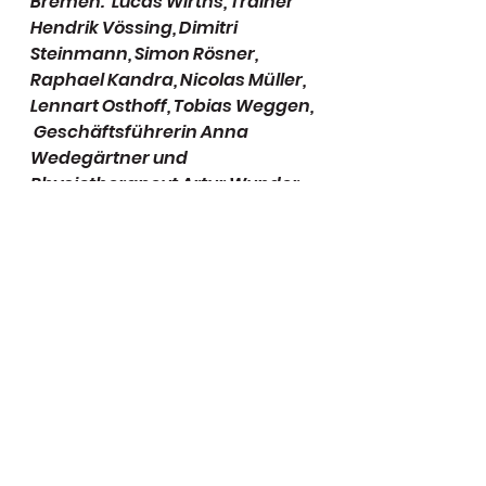
Bremen:  Lucas Wirths, Trainer 
Hendrik Vössing, Dimitri 
Steinmann, Simon Rösner,  
Raphael Kandra, Nicolas Müller, 
Lennart Osthoff, Tobias Weggen, 
 Geschäftsführerin Anna 
Wedegärtner und 
Physiotherapeut Artur Wunder  
(v.l.) (Foto: PSC)