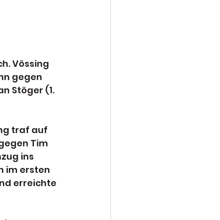
ch. Vössing 
ann gegen 
n Stöger (1. 
ng traf auf 
 gegen Tim 
zug ins 
h im ersten 
d erreichte 