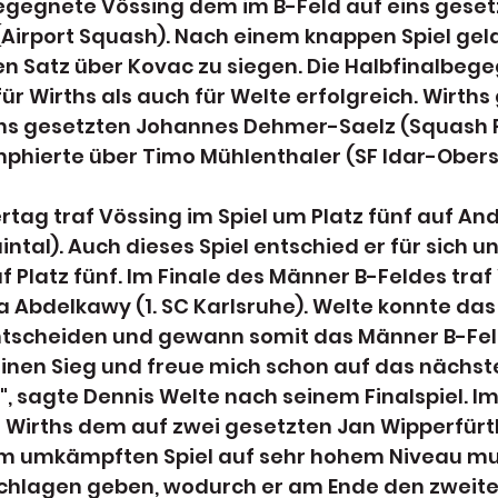
begegnete Vössing dem im B-Feld auf eins geset
Airport Squash). Nach einem knappen Spiel gel
en Satz über Kovac zu siegen. Die Halbfinalbeg
für Wirths als auch für Welte erfolgreich. Wirth
ns gesetzten Johannes Dehmer-Saelz (Squash F
umphierte über Timo Mühlenthaler (SF Idar-Obers
rtag traf Vössing im Spiel um Platz fünf auf An
intal). Auch dieses Spiel entschied er für sich u
 Platz fünf. Im Finale des Männer B-Feldes traf
 Abdelkawy (1. SC Karlsruhe). Welte konnte das S
ntscheiden und gewann somit das Männer B-Feld.
einen Sieg und freue mich schon auf das nächst
", sagte Dennis Welte nach seinem Finalspiel. I
 Wirths dem auf zwei gesetzten Jan Wipperfürth
nem umkämpften Spiel auf sehr hohem Niveau mus
schlagen geben, wodurch er am Ende den zweiten