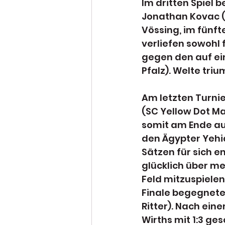
Im dritten Spiel 
Jonathan Kovac (
Vössing, im fünft
verliefen sowohl 
gegen den auf ei
Pfalz). Welte tri
Am letzten Turnie
(SC Yellow Dot Ma
somit am Ende auf
den Ägypter Yehia
Sätzen für sich e
glücklich über m
Feld mitzuspielen
Finale begegnete
Ritter). Nach ei
Wirths mit 1:3 ge