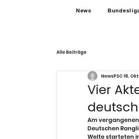
News
Bundeslig
Alle Beiträge
NewsPSC
16. Ok
Vier Akt
deutsch
Am vergangenen W
Deutschen Ranglis
Welte starteten 