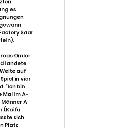
zten 
ang es 
egnungen 
s gewann 
actory Saar 
tein).
dreas Omlor 
nd landete 
 Welte auf 
piel in vier 
 "Ich bin 
e Mal im A-
m Männer A 
 (Kaifu 
ste sich 
 Platz 