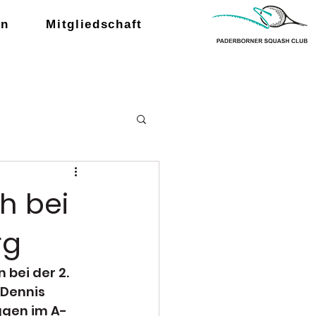
en
Mitgliedschaft
h bei
rg
bei der 2. 
 Dennis 
ggen im A-