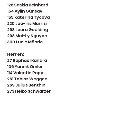
126 Saskia Beinhard
154 Aylin Günsav
155 Katerina Tycova
220 Lea-Iris Murrizi
298 Laura Goulding
298 Mai-Ly Nguyen
300 Lucie Mährle
Herren:
27 Raphael Kandra
106 Yannik Omlor
114 Valentin Rapp
261 Tobias Weggen
269 Julius Benthin
273 Heiko Schwarzer
Quelle: DSQV