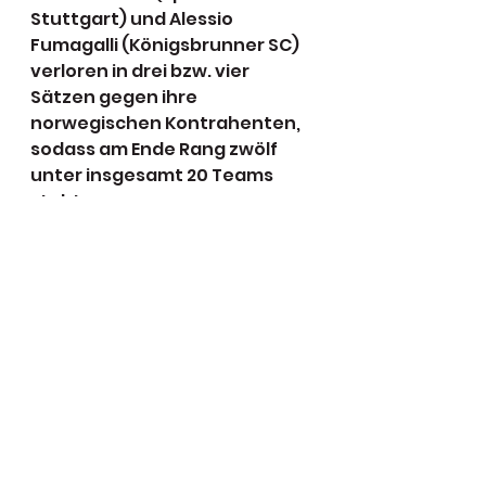
Stuttgart) und Alessio 
Fumagalli (Königsbrunner SC) 
verloren in drei bzw. vier 
Sätzen gegen ihre 
norwegischen Kontrahenten, 
sodass am Ende Rang zwölf 
unter insgesamt 20 Teams 
steht.
„Heute im Abschlussspiel 
gegen Norwegen haben wir 
leider 1:2 verloren. Mariam 
meisterte ihre Sache souverän 
mit 3:0, Owen hatte gegen 
einen starken Norweger keine 
Chance und Alessio verlor in 
vier Sätzen. Damit sind wir am 
Ende Zwölfter geworden, was 