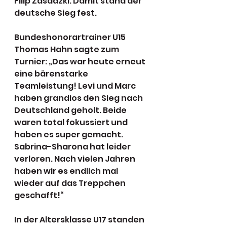
Filip Zasadzki. Damit stand der 
deutsche Sieg fest.
Bundeshonorartrainer U15 
Thomas Hahn sagte zum 
Turnier: „Das war heute erneut 
eine bärenstarke 
Teamleistung! Levi und Marc 
haben grandios den Sieg nach 
Deutschland geholt. Beide 
waren total fokussiert und 
haben es super gemacht. 
Sabrina-Sharona hat leider 
verloren. Nach vielen Jahren 
haben wir es endlich mal 
wieder auf das Treppchen 
geschafft!“
In der Altersklasse U17 standen 