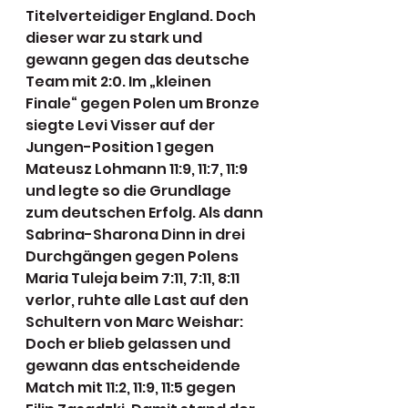
Titelverteidiger England. Doch 
dieser war zu stark und 
gewann gegen das deutsche 
Team mit 2:0. Im „kleinen 
Finale“ gegen Polen um Bronze 
siegte Levi Visser auf der 
Jungen-Position 1 gegen 
Mateusz Lohmann 11:9, 11:7, 11:9 
und legte so die Grundlage 
zum deutschen Erfolg. Als dann 
Sabrina-Sharona Dinn in drei 
Durchgängen gegen Polens 
Maria Tuleja beim 7:11, 7:11, 8:11 
verlor, ruhte alle Last auf den 
Schultern von Marc Weishar: 
Doch er blieb gelassen und 
gewann das entscheidende 
Match mit 11:2, 11:9, 11:5 gegen 