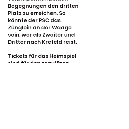
Begegnungen den dritten 
Platz zu erreichen. So 
könnte der PSC das 
Zünglein an der Waage 
sein, wer als Zweiter und 
Dritter nach Krefeld reist.
Tickets für das Heimspiel 
sind für den regulären 
Preis von 9 Euro (ermäßigt 
5 Euro) an der Ahorn-
Squash-Rezeption 
erhältlich, oder unter der E-
Mail-Adresse 
info@ahorn-
squash.de
 reservierbar.