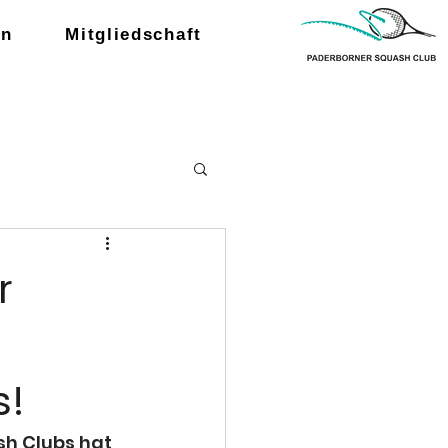
en
Mitgliedschaft
r
s!
h Clubs hat 