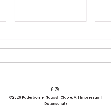
PSC-Frauen erneut
Ausb
Deutscher Meister –
PSC:
Herren holen
Tea
Vizemeisterschaft in
Spor
Saarbrücken
©2026 Paderborner Squash Club e. V. |
Impressum
|
Datenschutz