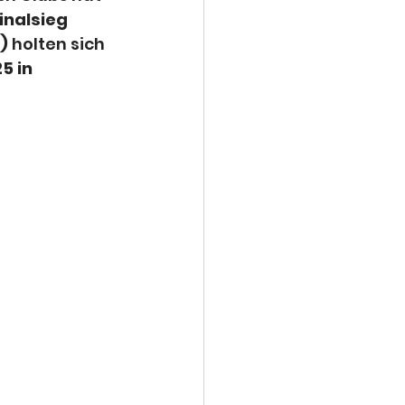
inalsieg 
)
 holten sich 
 in 