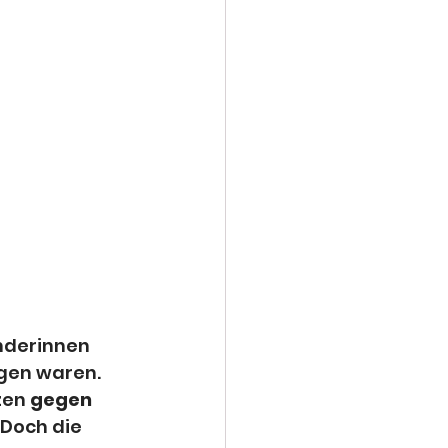
nderinnen 
gen waren. 
zen 
gegen 
1). Doch die 