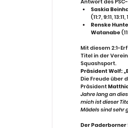
Antwort des PSC-
Saskia Beinh
(11:7, 9:11, 13:11,
Renske Hunte
Watanabe
 (1
Mit diesem 2:1-Er
Titel in der Vere
Squashsport.
Präsident Wolf: 
Die Freude über d
Präsident 
Matthi
Jahre lang an die
mich ist dieser Ti
Mädels sind sehr g
Der Paderborner 