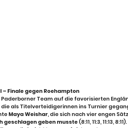
l – Finale gegen Roehampton
s Paderborner Team auf die favorisierten Englä
ie als Titelverteidigerinnen ins Turnier gegan
te 
Maya Weishar
, die sich nach vier engen Sät
gh geschlagen geben musste
 (8:11, 11:3, 11:13, 8:1