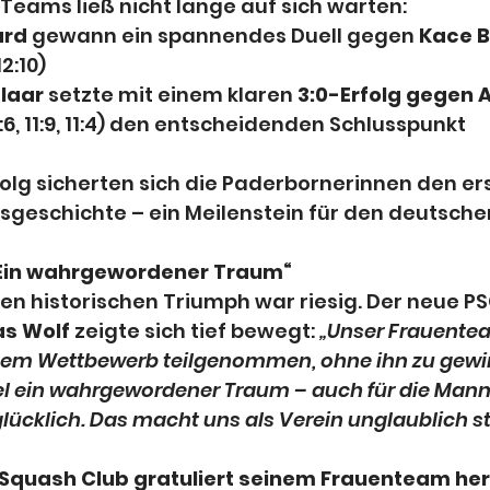
Teams ließ nicht lange auf sich warten:
ard
 gewann ein spannendes Duell gegen 
Kace B
 12:10)
laar
 setzte mit einem klaren 
3:0-Erfolg gegen 
1:6, 11:9, 11:4) den entscheidenden Schlusspunkt
folg sicherten sich die Paderbornerinnen den e
insgeschichte – ein Meilenstein für den deutsche
„Ein wahrgewordener Traum“
en historischen Triumph war riesig. Der neue P
as Wolf
 zeigte sich tief bewegt: 
„Unser Frauentea
sem Wettbewerb teilgenommen, ohne ihn zu gewin
tel ein wahrgewordener Traum – auch für die Manns
lücklich. Das macht uns als Verein unglaublich st
Squash Club gratuliert seinem Frauenteam her