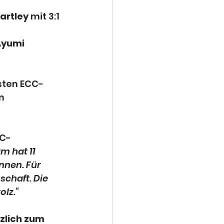
artley
 mit 3:1 
Ayumi 
rsten ECC-
n 
SC-
m hat 11 
nen. Für 
chaft. Die 
olz.“
zlich zum 