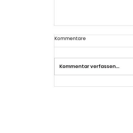
Kommentare
Kommentar verfassen...
PSC mit starkem
Saisonabschluss beim
NRW-Finale in Duisburg