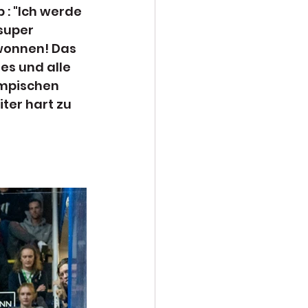
: "Ich werde 
super 
wonnen! Das 
es und alle 
ympischen 
ter hart zu 