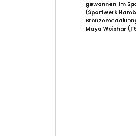
gewonnen. Im Spo
(Sportwerk Hambu
Bronzemedailleng
Maya Weishar (TS