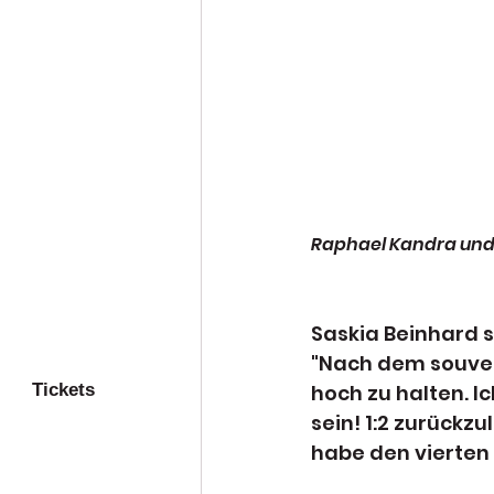
Raphael Kandra und 
Saskia Beinhard s
"Nach dem souver
Tickets
hoch zu halten. I
sein! 1:2 zurückz
habe den vierten 