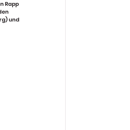
n Rapp 
den 
rg) und 