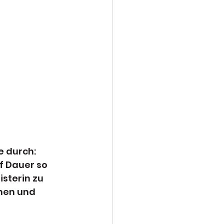
e durch: 
 Dauer so 
sterin zu 
men und 