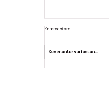
Kommentare
Kommentar verfassen...
PSC mit starkem
Saisonabschluss beim
NRW-Finale in Duisburg