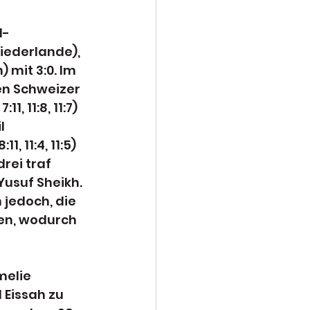
l-
ederlande), 
 mit 3:0. Im 
en Schweizer 
, 11:8, 11:7) 
l 
, 11:4, 11:5) 
rei traf 
usuf Sheikh. 
 jedoch, die 
den, wodurch 
melie 
Eissah zu 