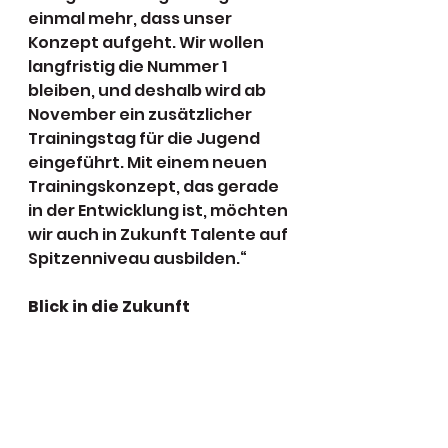
einmal mehr, dass unser 
Konzept aufgeht. Wir wollen 
langfristig die Nummer 1 
bleiben, und deshalb wird ab 
November ein zusätzlicher 
Trainingstag für die Jugend 
eingeführt. Mit einem neuen 
Trainingskonzept, das gerade 
in der Entwicklung ist, möchten 
wir auch in Zukunft Talente auf 
Spitzenniveau ausbilden.“
Blick in die Zukunft
Der PSC plant, seine 
Nachwuchsförderung weiter 
auszubauen und sich mit 
neuen Konzepten langfristig 
an der Spitze des 