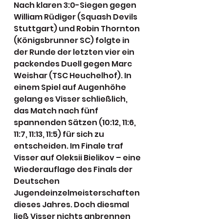
Nach klaren 3:0-Siegen gegen 
William Rüdiger (Squash Devils 
Stuttgart) und Robin Thornton 
(Königsbrunner SC) folgte in 
der Runde der letzten vier ein 
packendes Duell gegen Marc 
Weishar (TSC Heuchelhof). In 
einem Spiel auf Augenhöhe 
gelang es Visser schließlich, 
das Match nach fünf 
spannenden Sätzen (10:12, 11:6, 
11:7, 11:13, 11:5) für sich zu 
entscheiden. Im Finale traf 
Visser auf Oleksii Bielikov – eine 
Wiederauflage des Finals der 
Deutschen 
Jugendeinzelmeisterschaften 
dieses Jahres. Doch diesmal 
ließ Visser nichts anbrennen 