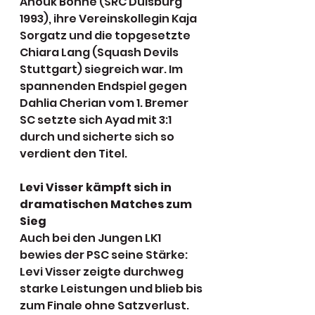
Anouk Bohne (SRC Duisburg 
1993), ihre Vereinskollegin Kaja 
Sorgatz und die topgesetzte 
Chiara Lang (Squash Devils 
Stuttgart) siegreich war. Im 
spannenden Endspiel gegen 
Dahlia Cherian vom 1. Bremer 
SC setzte sich Ayad mit 3:1 
durch und sicherte sich so 
verdient den Titel.
Levi Visser kämpft sich in 
dramatischen Matches zum 
Sieg
Auch bei den Jungen LK1 
bewies der PSC seine Stärke: 
Levi Visser zeigte durchweg 
starke Leistungen und blieb bis 
zum Finale ohne Satzverlust. 