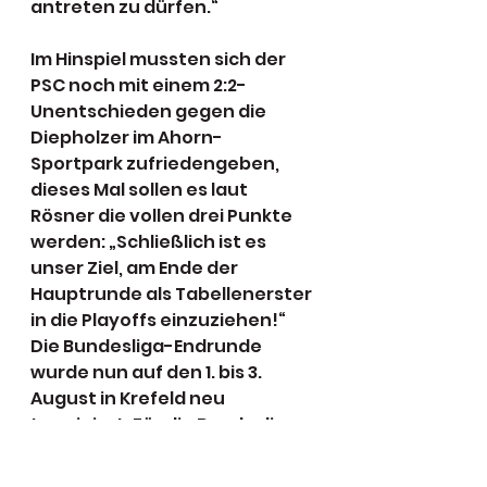
antreten zu dürfen.“
Im Hinspiel mussten sich der 
PSC noch mit einem 2:2-
Unentschieden gegen die 
Diepholzer im Ahorn-
Sportpark zufriedengeben, 
dieses Mal sollen es laut 
Rösner die vollen drei Punkte 
werden: „Schließlich ist es 
unser Ziel, am Ende der 
Hauptrunde als Tabellenerster 
in die Playoffs einzuziehen!“
Die Bundesliga-Endrunde 
wurde nun auf den 1. bis 3. 
August in Krefeld neu 
terminiert. Für die Bundesliga-
Endrunde qualifizieren sich 
jeweils die drei Erstplatzierten 