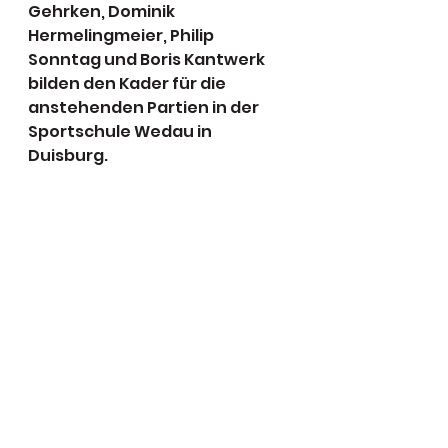
Gehrken, Dominik 
Hermelingmeier, Philip 
Sonntag und Boris Kantwerk 
bilden den Kader für die 
anstehenden Partien in der 
Sportschule Wedau in 
Duisburg.
Foto:
 PSC II-Kapitän Cederic 
Lenz (PSC/Jona Greitemeier)