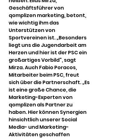
heißen. Elias Mirza, 
Geschäftsführer von 
qomplizen marketing, betont, 
wie wichtig ihm das 
Unterstützen von 
Sportvereinen ist. „Besonders 
liegt uns die Jugendarbeit am 
Herzen und hier ist der PSC ein 
großartiges Vorbild“, sagt 
Mirza. Auch Fabio Poracos, 
Mitarbeiter beim PSC, freut 
sich über die Partnerschaft. „Es 
ist eine große Chance, die 
Marketing-Experten von 
qomplizen als Partner zu 
haben. Hier können Synergien 
hinsichtlich unserer Social 
Media- und Marketing-
Aktivitäten geschaffen 