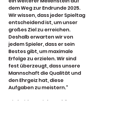
ein weiterer Meilenstein auf 
dem Weg zur Endrunde 2025. 
Wir wissen, dass jeder Spieltag 
entscheidend ist, um unser 
großes Ziel zu erreichen. 
Deshalb erwarten wir von 
jedem Spieler, dass er sein 
Bestes gibt, um maximale 
Erfolge zu erzielen. Wir sind 
fest überzeugt, dass unsere 
Mannschaft die Qualität und 
den Ehrgeiz hat, diese 
Aufgaben zu meistern.“
Die beiden Spieltage könnten 
für den PSC ein 
entscheidender Schritt sein, 
um sich von der Konkurrenz 
abzusetzen und ein klares 