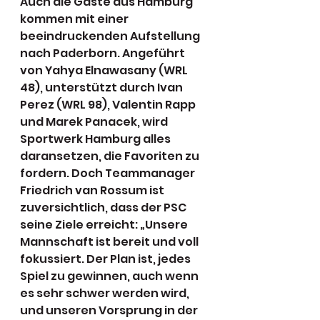
Auch die Gäste aus Hamburg 
kommen mit einer 
beeindruckenden Aufstellung 
nach Paderborn. Angeführt 
von Yahya Elnawasany (WRL 
48), unterstützt durch Ivan 
Perez (WRL 98), Valentin Rapp 
und Marek Panacek, wird 
Sportwerk Hamburg alles 
daransetzen, die Favoriten zu 
fordern. Doch Teammanager 
Friedrich van Rossum ist 
zuversichtlich, dass der PSC 
seine Ziele erreicht: „Unsere 
Mannschaft ist bereit und voll 
fokussiert. Der Plan ist, jedes 
Spiel zu gewinnen, auch wenn 
es sehr schwer werden wird, 
und unseren Vorsprung in der 