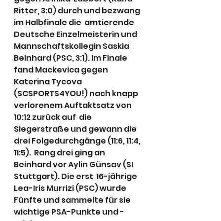
Ritter, 3:0) durch und bezwang 
im Halbfinale die  amtierende 
Deutsche Einzelmeisterin und 
Mannschaftskollegin Saskia  
Beinhard (PSC, 3:1). Im Finale 
fand Mackevica gegen 
Katerina Tycova  
(SCSPORTS4YOU!) nach knapp 
verlorenem Auftaktsatz von 
10:12 zurück auf  die 
Siegerstraße und gewann die 
drei Folgedurchgänge (11:6, 11:4, 
11:5).  Rang drei ging an 
Beinhard vor Aylin Günsav (SI 
Stuttgart). Die erst  16-jährige 
Lea-Iris Murrizi (PSC) wurde 
Fünfte und sammelte für sie  
wichtige PSA-Punkte und -