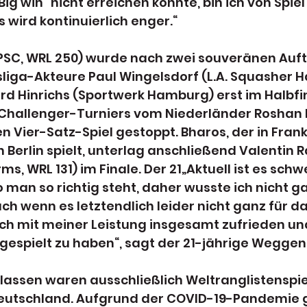
ig win“ nicht erreichen konnte, bin ich von Spiel 
 wird kontinuierlich enger.“
SC, WRL 250) wurde nach zwei souveränen Auft
liga-Akteure Paul Wingelsdorf (L.A. Squasher H
d Hinrichs (Sportwerk Hamburg) erst im Halbfi
hallenger-Turniers vom Niederländer Roshan 
n Vier-Satz-Spiel gestoppt. Bharos, der in Frank
h Berlin spielt, unterlag anschließend Valentin R
, WRL 131) im Finale. Der 21„Aktuell ist es schw
man so richtig steht, daher wusste ich nicht ga
ch wenn es letztendlich leider nicht ganz für da
 ich mit meiner Leistung insgesamt zufrieden un
 gespielt zu haben“, sagt der 21-jährige Weggen
lassen waren ausschließlich Weltranglistenspie
Deutschland. Aufgrund der COVID-19-Pandemie g