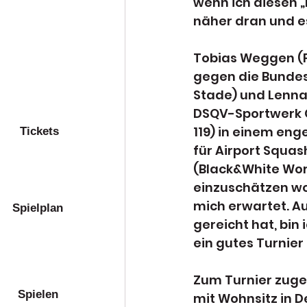
wenn ich diesen „B
näher dran und es
Tobias Weggen (P
gegen die Bundes
Stade) und Lennar
DSQV-Sportwerk C
119) in einem enge
Tickets
für Airport Squas
(Black&White Worms
einzuschätzen wo 
mich erwartet. Au
Spielplan
gereicht hat, bin
ein gutes Turnier
Zum Turnier zuge
Spielen
mit Wohnsitz in 