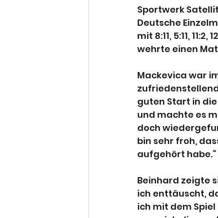
Sportwerk Satelli
Deutsche Einzelme
mit 8:11, 5:11, 11:
wehrte einen Mat
Mackevica war im 
zufriedenstellend
guten Start in di
und machte es mi
doch wiedergefund
bin sehr froh, da
aufgehört habe.“
Beinhard zeigte s
ich enttäuscht, d
ich mit dem Spiel