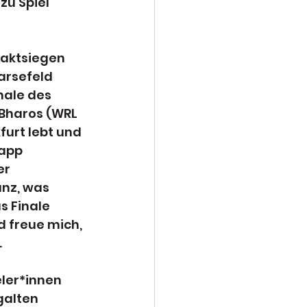
zu Spiel 
aktsiegen 
arsefeld 
nale des 
Bharos (WRL 
furt lebt und 
app 
er 
nz, was 
s Finale 
d freue mich, 
.
ler*innen 
alten 