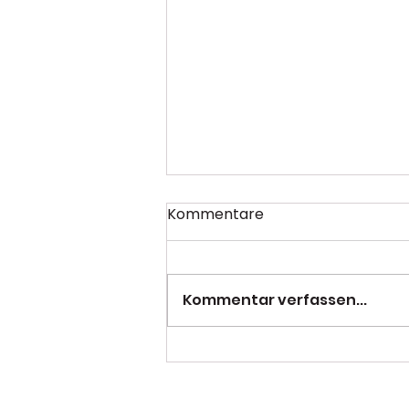
Kommentare
Kommentar verfassen...
PSC mit starkem
Saisonabschluss beim
NRW-Finale in Duisburg