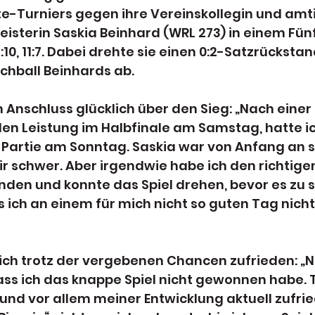
te-Turniers gegen ihre Vereinskollegin und amt
isterin Saskia Beinhard (WRL 273) in einem Fün
2, 12:10, 11:7. Dabei drehte sie einen 0:2-Satzrücksta
chball Beinhards ab.
Anschluss glücklich über den Sieg: „Nach einer 
en Leistung im Halbfinale am Samstag, hatte ic
e Partie am Sonntag. Saskia war von Anfang an s
r schwer. Aber irgendwie habe ich den richtig
en und konnte das Spiel drehen, bevor es zu sp
ss ich an einem für mich nicht so guten Tag nich
ich trotz der vergebenen Chancen zufrieden: „Na
ass ich das knappe Spiel nicht gewonnen habe. 
 und vor allem meiner Entwicklung aktuell zufri