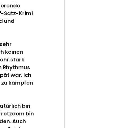
ierende 
f-Satz-Krimi 
nd und 
sehr 
h keinen 
ehr stark 
en Rhythmus 
ät war. Ich 
t zu kämpfen 
türlich bin 
Trotzdem bin 
eden. Auch 