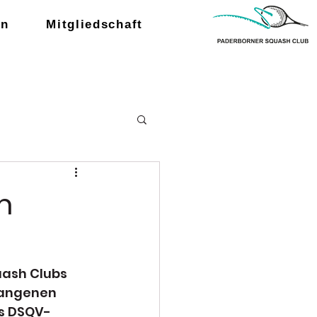
en
Mitgliedschaft
n
uash Clubs 
gangenen 
s DSQV-