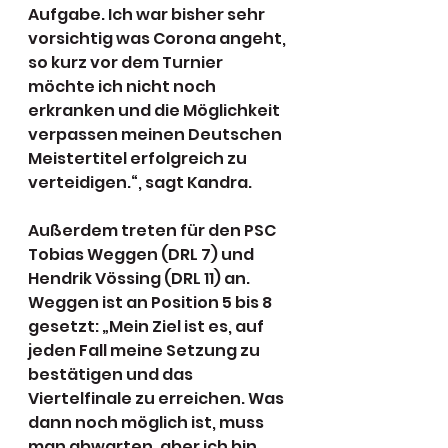
Aufgabe. Ich war bisher sehr 
vorsichtig was Corona angeht, 
so kurz vor dem Turnier 
möchte ich nicht noch 
erkranken und die Möglichkeit 
verpassen meinen Deutschen 
Meistertitel erfolgreich zu 
verteidigen.“, sagt Kandra. 
Außerdem treten für den PSC 
Tobias Weggen (DRL 7) und 
Hendrik Vössing (DRL 11) an. 
Weggen ist an Position 5 bis 8 
gesetzt: „Mein Ziel ist es, auf 
jeden Fall meine Setzung zu 
bestätigen und das 
Viertelfinale zu erreichen. Was 
dann noch möglich ist, muss 
man abwarten, aber ich bin 