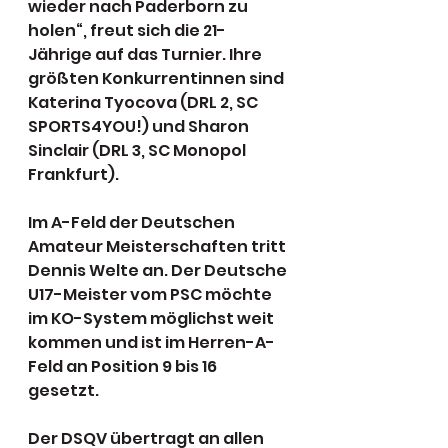
wieder nach Paderborn zu 
holen“, freut sich die 21-
Jährige auf das Turnier. Ihre 
größten Konkurrentinnen sind 
Katerina Tyocova (DRL 2, SC 
SPORTS4YOU!) und Sharon 
Sinclair (DRL 3, SC Monopol 
Frankfurt). 
Im A-Feld der Deutschen 
Amateur Meisterschaften tritt 
Dennis Welte an. Der Deutsche 
U17-Meister vom PSC möchte 
im KO-System möglichst weit 
kommen und ist im Herren-A-
Feld an Position 9 bis 16 
gesetzt. 
Der DSQV übertragt an allen 