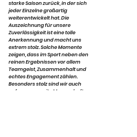
starke Saison zurück, in der sich 
jeder Einzelne großartig 
weiterentwickelt hat. Die 
Auszeichnung für unsere 
Zuverlässigkeit ist eine tolle 
Anerkennung und macht uns 
extrem stolz. Solche Momente 
zeigen, dass im Sport neben den 
reinen Ergebnissen vor allem 
Teamgeist, Zusammenhalt und 
echtes Engagement zählen. 
Besonders stolz sind wir auch 
auf unsere zweite Mannschaft, 
die mit dem 4:0-Erfolg ihre 
Klasse untermauert und Platz 
drei gesichert hat. Mit diesem 
positiven Schwung wird im 
nächsten Jahr wieder 
angegriffen!“