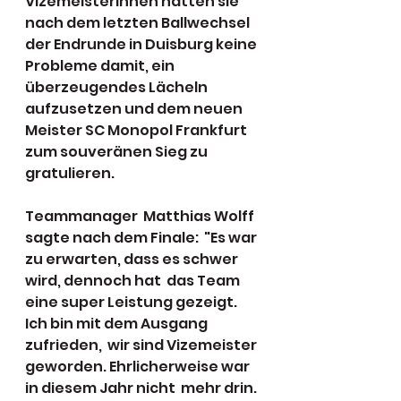
Vizemeisterinnen hatten sie 
nach dem letzten Ballwechsel 
der Endrunde in Duisburg keine 
Probleme damit, ein 
überzeugendes Lächeln 
aufzusetzen und dem neuen 
Meister SC Monopol Frankfurt 
zum souveränen Sieg zu 
gratulieren.
Teammanager  Matthias Wolff 
sagte nach dem Finale:  "Es war 
zu erwarten, dass es schwer 
wird, dennoch hat  das Team 
eine super Leistung gezeigt. 
Ich bin mit dem Ausgang 
zufrieden,  wir sind Vizemeister 
geworden. Ehrlicherweise war 
in diesem Jahr nicht  mehr drin. 