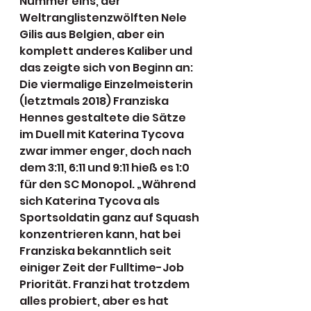
Nummer eins, der 
Weltranglistenzwölften Nele 
Gilis aus Belgien, aber ein 
komplett anderes Kaliber und 
das zeigte sich von Beginn an: 
Die viermalige Einzelmeisterin 
(letztmals 2018) Franziska 
Hennes gestaltete die Sätze 
im Duell mit Katerina Tycova 
zwar immer enger, doch nach 
dem 3:11, 6:11 und 9:11 hieß es 1:0 
für den SC Monopol. „Während 
sich Katerina Tycova als 
Sportsoldatin ganz auf Squash 
konzentrieren kann, hat bei 
Franziska bekanntlich seit 
einiger Zeit der Fulltime-Job 
Priorität. Franzi hat trotzdem 
alles probiert, aber es hat 