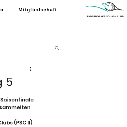
en
Mitgliedschaft
g 5
aisonfinale 
rsammelten 
ubs (PSC II) 