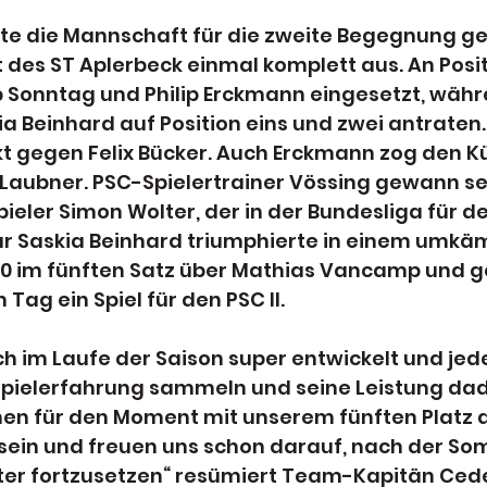
lte die Mannschaft für die zweite Begegnung ge
des ST Aplerbeck einmal komplett aus. An Posit
p Sonntag und Philip Erckmann eingesetzt, währ
a Beinhard auf Position eins und zwei antraten
t gegen Felix Bücker. Auch Erckmann zog den Kü
Laubner. PSC-Spielertrainer Vössing gewann sei
eler Simon Wolter, der in der Bundesliga für de
 Nur Saskia Beinhard triumphierte in einem umkä
:10 im fünften Satz über Mathias Vancamp und g
Tag ein Spiel für den PSC II.
h im Laufe der Saison super entwickelt und jede
Spielerfahrung sammeln und seine Leistung dad
nen für den Moment mit unserem fünften Platz a
 sein und freuen uns schon darauf, nach der S
er fortzusetzen“ resümiert Team-Kapitän Ceder