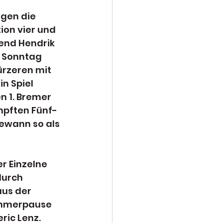
gen die 
ion vier und 
end Hendrik 
. Sonntag 
rzeren mit 
n Spiel 
n 1. Bremer 
mpften Fünf-
ewann so als 
r Einzelne 
urch 
us der 
ommerpause 
ic Lenz. 