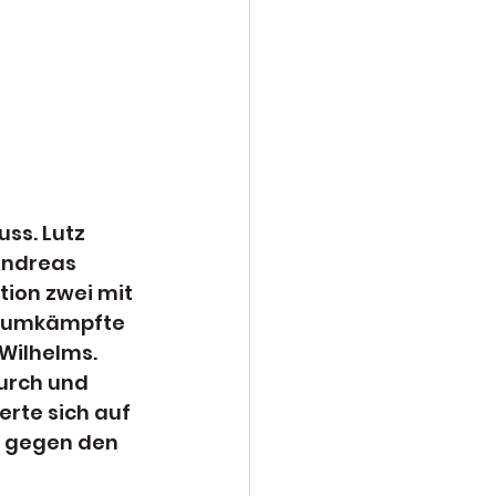
ss. Lutz 
Andreas 
tion zwei mit 
en umkämpfte 
Wilhelms. 
durch und 
erte sich auf 
, gegen den 