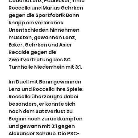
Cederic Lenz, Paul Ecker, Timo 
Roccella und Marius Gehrken 
gegen die Sportfabrik Bonn 
knapp ein verlorenes 
Unentschieden hinnehmen 
mussten, gewannen Lenz, 
Ecker, Gehrken und Asier 
Recalde gegen die 
Zweitvertretung des SC 
Turnhalle Niederrhein mit 3:1. 
Im Duell mit Bonn gewannen 
Lenz und Roccella ihre Spiele. 
Roccella überzeugte dabei 
besonders, er konnte sich 
nach dem Satzverlust zu 
Beginn noch zurückkämpfen 
und gewann mit 3:1 gegen 
Alexander Schaub. Die PSC-