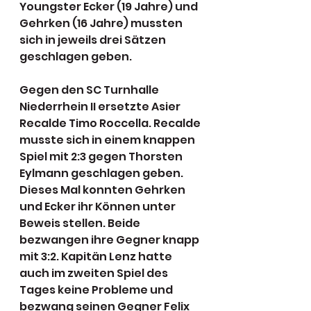
Youngster Ecker (19 Jahre) und 
Gehrken (16 Jahre) mussten 
sich in jeweils drei Sätzen 
geschlagen geben. 
Gegen den SC Turnhalle 
Niederrhein II ersetzte Asier 
Recalde Timo Roccella. Recalde 
musste sich in einem knappen 
Spiel mit 2:3 gegen Thorsten 
Eylmann geschlagen geben. 
Dieses Mal konnten Gehrken 
und Ecker ihr Können unter 
Beweis stellen. Beide 
bezwangen ihre Gegner knapp 
mit 3:2. Kapitän Lenz hatte 
auch im zweiten Spiel des 
Tages keine Probleme und 
bezwang seinen Gegner Felix 