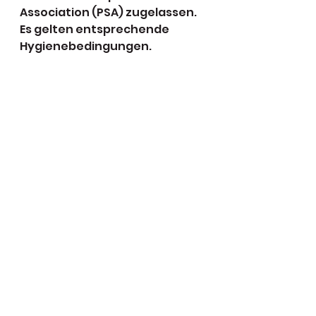
Association (PSA) zugelassen. 
Es gelten entsprechende 
Hygienebedingungen. 
Zuschauer sind nicht 
zugelassen. 
Bild: Tobias Weggen (Foto: 
PSC/Jona Greitemeier)