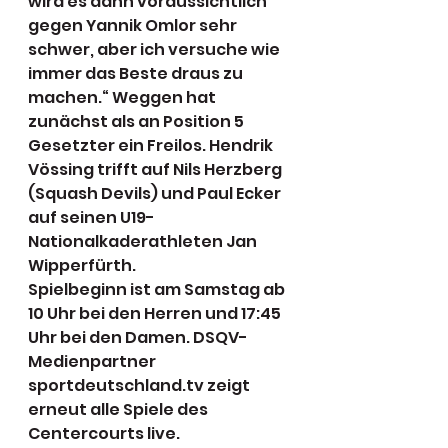
wird es dann voraussichtlich 
gegen Yannik Omlor sehr 
schwer, aber ich versuche wie 
immer das Beste draus zu 
machen.“ Weggen hat 
zunächst als an Position 5 
Gesetzter ein Freilos. Hendrik 
Vössing trifft auf Nils Herzberg 
(Squash Devils) und Paul Ecker 
auf seinen U19-
Nationalkaderathleten Jan 
Wipperfürth.
Spielbeginn ist am Samstag ab 
10 Uhr bei den Herren und 17:45 
Uhr bei den Damen. DSQV-
Medienpartner 
sportdeutschland.tv zeigt 
erneut alle Spiele des 
Centercourts live.