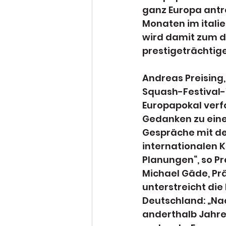
ganz Europa antre
Monaten im italie
wird damit zum dr
prestigeträchtige
Andreas Preising,
Squash-Festival-
Europapokal ver
Gedanken zu eine
Gespräche mit der
internationalen 
Planungen“, so Pr
Michael Gäde, Pr
unterstreicht di
Deutschland: „Na
anderthalb Jahren