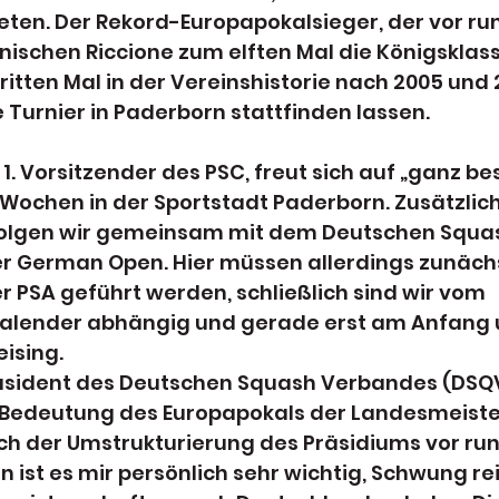
ten. Der Rekord-Europapokalsieger, der vor run
nischen Riccione zum elften Mal die Königsklas
itten Mal in der Vereinshistorie nach 2005 und 
 Turnier in Paderborn stattfinden lassen.  
 1. Vorsitzender des PSC, freut sich auf „ganz b
Wochen in der Sportstadt Paderborn. Zusätzlic
folgen wir gemeinsam mit dem Deutschen Squa
r German Open. Hier müssen allerdings zunäch
 PSA geführt werden, schließlich sind wir vom 
Kalender abhängig und gerade erst am Anfang 
eising.
äsident des Deutschen Squash Verbandes (DSQV
e Bedeutung des Europapokals der Landesmeister
ch der Umstrukturierung des Präsidiums vor run
 ist es mir persönlich sehr wichtig, Schwung re