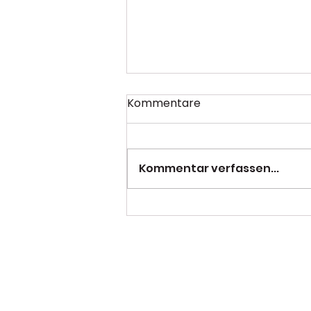
Kommentare
Kommentar verfassen...
PSC mit starkem
Saisonabschluss beim
NRW-Finale in Duisburg