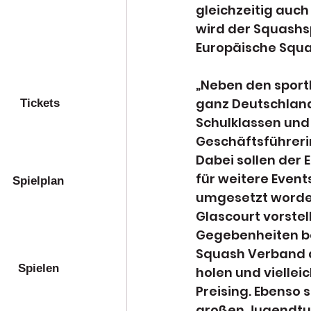
gleichzeitig auch
wird der Squashsp
Europäische Squa
„Neben den sport
ganz Deutschland
Tickets
Schulklassen und
Geschäftsführer
Dabei sollen der 
für weitere Event
Spielplan
umgesetzt worden
Glascourt vorstel
Gegebenheiten be
Squash Verband a
Spielen
holen und viellei
Preising. Ebenso 
großen Jugendtur