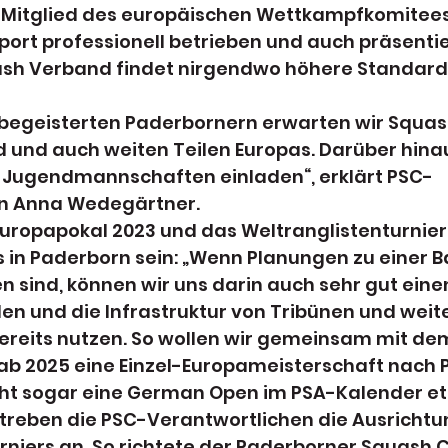
 Mitglied des europäischen Wettkampfkomitees i
ort professionell betrieben und auch präsentier
sh Verband findet nirgendwo höhere Standard
begeisterten Paderbornern erwarten wir Squas
 und auch weiten Teilen Europas. Darüber hinau
 Jugendmannschaften einladen“, erklärt PSC-
in Anna Wedegärtner.
Europapokal 2023 und das Weltranglistenturnier
s in Paderborn sein: „Wenn Planungen zu einer B
 sind, können wir uns darin auch sehr gut eine
len und die Infrastruktur von Tribünen und weite
reits nutzen. So wollen wir gemeinsam mit de
b 2025 eine Einzel-Europameisterschaft nach 
cht sogar eine German Open im PSA-Kalender eta
streben die PSC-Verantwortlichen die Ausrichtu
niers an. So richtete der Paderborner Squash C