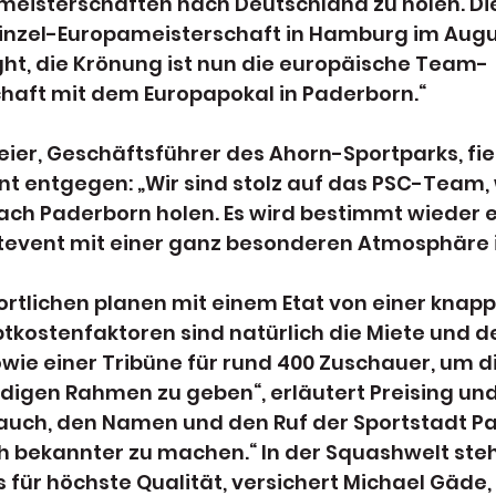
eisterschaften nach Deutschland zu holen. Die
inzel-Europameisterschaft in Hamburg im Augu
ight, die Krönung ist nun die europäische Team-
haft mit dem Europapokal in Paderborn.“
eier, Geschäftsführer des Ahorn-Sportparks, fi
nt entgegen: „Wir sind stolz auf das PSC-Team, w
ach Paderborn holen. Es wird bestimmt wieder e
tevent mit einer ganz besonderen Atmosphäre
tlichen planen mit einem Etat von einer knappe
uptkostenfaktoren sind natürlich die Miete und d
wie einer Tribüne für rund 400 Zuschauer, um 
digen Rahmen zu geben“, erläutert Preising und
ch auch, den Namen und den Ruf der Sportstadt P
h bekannter zu machen.“ In der Squashwelt ste
 für höchste Qualität, versichert Michael Gäde, 