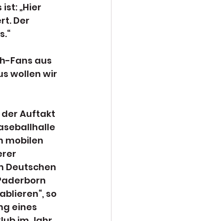
st: „Hier 
t. Der 
s.“
h-Fans aus 
s wollen wir 
 der Auftakt 
aseballhalle 
n mobilen 
rer 
m Deutschen 
Paderborn 
blieren“, so 
ng eines 
lub im Jahr 