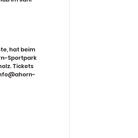
te, hat beim 
rn-Sportpark 
lz. Tickets 
 info@ahorn-