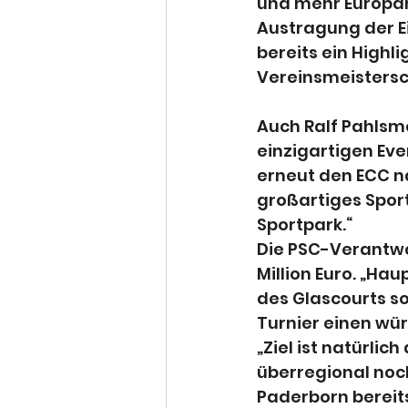
und mehr Europam
Austragung der E
bereits ein Highl
Vereinsmeistersc
Auch Ralf Pahlsm
einzigartigen Eve
erneut den ECC n
großartiges Spor
Sportpark.“
Die PSC-Verantwor
Million Euro. „Ha
des Glascourts so
Turnier einen wür
„Ziel ist natürli
überregional noc
Paderborn bereits