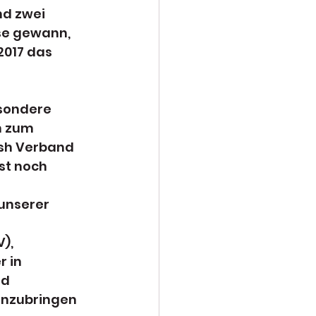
d zwei 
se gewann, 
2017 das 
esondere 
h zum 
sh Verband 
st noch 
unserer 
), 
 in 
d 
inzubringen 