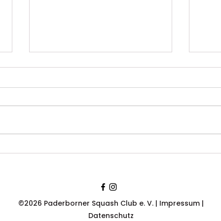
PSC-Frauen erneut
Ausb
Deutscher Meister –
PSC:
Herren holen
Tea
Vizemeisterschaft in
Spor
Saarbrücken
©2026 Paderborner Squash Club e. V. |
Impressum
|
Datenschutz