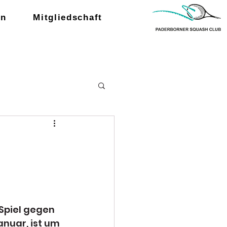
en
Mitgliedschaft
Spiel gegen 
nuar, ist um 