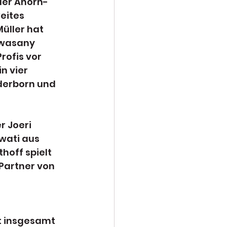
 der Ahorn-
eites 
üller hat 
wasany 
ofis vor 
 vier 
derborn und 
 Joeri 
wati aus 
hoff spielt 
Partner von 
 
t insgesamt 