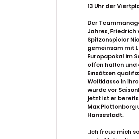
13 Uhr der Viertp
Der Teammanager 
Jahres, Friedrich
Spitzenspieler Ni
gemeinsam mit Lu
Europapokal im Se
offen halten und 
Einsätzen qualifi
Weltklasse in ih
wurde vor Saisonb
jetzt ist er berei
Max Plettenberg 
Hansestadt.
„Ich freue mich s