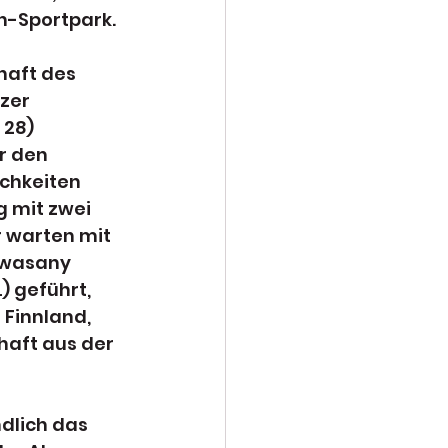
rn-Sportpark.
aft des 
zer 
 28) 
r den 
chkeiten 
g mit zwei 
 warten mit 
awasany 
 geführt, 
 Finnland, 
aft aus der 
dlich das 