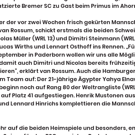
latzierte Bremer SC zu Gast beim Primus im Aho
der vor zwei Wochen frisch gekürten Mannsch
 van Rossum, schickt erstmals die beiden Schwei
colas Müller (WRL 13) und Dimitri Steinmann (WRL
cas Wirths und Lennart Osthoff ins Rennen. „Fü
ptember in Paderborn wollen wir uns alle Mögli
damit auch Dimitri und Nicolas bereits frühzeiti
zieren“, erklärt van Rossum. Auch die Hamburger
rem Team auf: Der 21-jährige Ägypter Yahya Eln
eginn noch auf Rang 80 der Weltrangliste (WRL)
ts auf Platz 41 aufgestiegen. Henrik Mustonen aus
und Lennard Hinrichs komplettieren die Mannsch
ehr auf die beiden Heimspiele und besonders, en