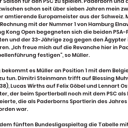
er Saison für den PSC zu spielen. Paderborn und
zwischen schon seit über sieben Jahren mein zw
er amtierende Europameister aus der Schweiz. M
 Rechnung mit der Nummer 1 von Hamburg Elna
ng Kong Open begegneten sich die beiden PSA-Pr
en und der 33-Jährige zog gegen den Ägypter in
en. „Ich freue mich auf die Revanche hier in Pa
ellenführung festigen“, so Müller. 
ekommt es Müller an Position 1 mit dem Belgier
zu tun. Dimitri Steinmann trifft auf Blessing Muh
), Lucas Wirths auf Felix Göbel und Lennart Ost
r, der beim Sportlerball noch mit dem PSC als 
eierte, die als Paderborns Sportlerin des Jahres
orden war.
 dem fünften Bundesligaspieltag die Tabelle mi