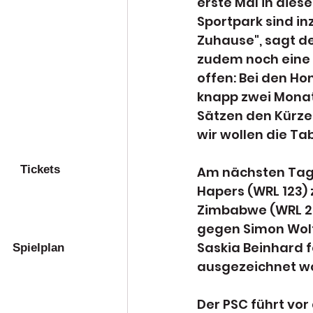
erste Mal in dies
Sportpark sind in
Zuhause", sagt d
zudem noch eine
offen: Bei den Ho
knapp zwei Monat
Sätzen den Kürzer
wir wollen die Tab
Tickets
Am nächsten Tag b
Hapers (WRL 123) 
Zimbabwe (WRL 238
gegen Simon Wolte
Saskia Beinhard f
Spielplan
ausgezeichnet w
Der PSC führt vor