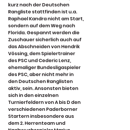
kurz nach der Deutschen 
Rangliste stattfinden ist u.a. 
Raphael Kandra nicht am Start, 
sondern auf dem Weg nach 
Florida. Gespannt werden die 
Zuschauer sicherlich auch auf 
das Abschneiden von Hendrik 
Vössing, dem Spielertrainer 
des PSC und Cederic Lenz, 
ehemaliger Bundesligaspieler 
des PSC, aber nicht mehr in 
den Deutschen Ranglisten 
aktiv, sein. Ansonsten bieten 
sich in den einzelnen 
Turnierfeldern von A bis D den 
verschiedenen Paderborner 
Startern insbesondere aus 
dem 2. Herrenteam und 