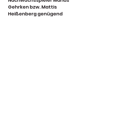
Nachwuchsspieler Marius 
Gehrken bzw. Mattis 
Heißenberg genügend 
Chancen, Punkte für die 
Deutsche Rangliste zu 
sammeln und sich dort zu 
verbessern.
Spieler aus dem gesamten 
Bundesgebiet werden am 
Samstag 6.1. und Sonntag 7.1. 
im Paderborner Ahorn-
Sportpark bei den 1. Ahorn-
Squash Open mit dabei sein 
und für spannende Spiele 
sorgen. Der Eintritt für 
Zuschauer ist frei, 
Turnierorganisator Matthias 
Wolff und sein Team wollen es 