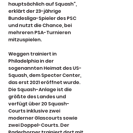
hauptsächlich auf Squash“, 
erklärt der 23-jährige 
Bundesliga-Spieler des PSC 
und nutzt die Chance, bei 
mehreren PSA-Turnieren 
mitzuspielen.
Weggen trainiert in 
Philadelphia in der 
sogenannten Heimat des US-
Squash, dem Specter Center, 
das erst 2021 eröffnet wurde. 
Die Squash-Anlage ist die 
größte des Landes und 
verfügt über 20 Squash-
Courts inklusive zwei 
moderner Glascourts sowie 
zwei Doppel-Courts. Der 
Paderborner trainiert dort mit 