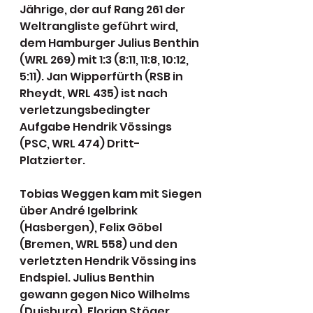
Jährige, der auf Rang 261 der 
Weltrangliste geführt wird, 
dem Hamburger Julius Benthin 
(WRL 269) mit 1:3 (8:11, 11:8, 10:12, 
5:11). Jan Wipperfürth (RSB in 
Rheydt, WRL 435) ist nach 
verletzungsbedingter 
Aufgabe Hendrik Vössings 
(PSC, WRL 474) Dritt-
Platzierter.
Tobias Weggen kam mit Siegen 
über André Igelbrink 
(Hasbergen), Felix Göbel 
(Bremen, WRL 558) und den 
verletzten Hendrik Vössing ins 
Endspiel. Julius Benthin 
gewann gegen Nico Wilhelms 
(Duisburg), Florian Stöger 