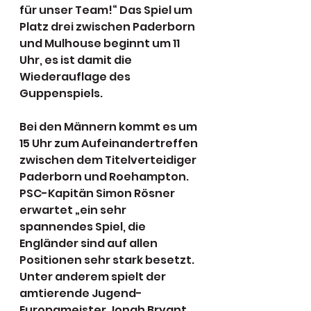
für unser Team!“ Das Spiel um 
Platz drei zwischen Paderborn 
und Mulhouse beginnt um 11 
Uhr, es ist damit die 
Wiederauflage des 
Guppenspiels. 
Bei den Männern kommt es um 
15 Uhr zum Aufeinandertreffen 
zwischen dem Titelverteidiger 
Paderborn und Roehampton. 
PSC-Kapitän Simon Rösner 
erwartet „ein sehr 
spannendes Spiel, die 
Engländer sind auf allen 
Positionen sehr stark besetzt. 
Unter anderem spielt der 
amtierende Jugend-
Europameister Jonah Bryant 