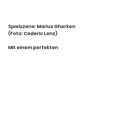
Spielszene: Marius Gherken 
(Foto: Cederic Lenz)
Mit einem perfekten 
Saisonauftakt, der insgesamt 
sechs Punkte einbrachte, 
setzt der PSC II ein deutliches 
Zeichen. Der nächste 
Regionalliga-Spieltag findet 
am 23. September in Halle statt.