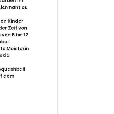
sarbeit im 
ich nahtlos 
en Kinder 
er Zeit von 
von 5 bis 12 
bei. 
te Meisterin 
skia 
Squashball 
uf dem 