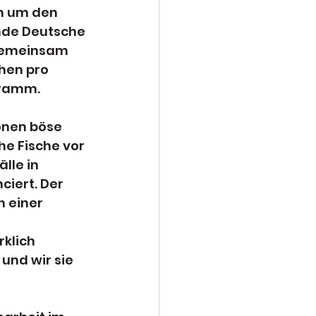
m um den 
nde Deutsche 
 Gemeinsam 
hen pro 
gramm.
onen böse 
he Fische vor 
lle in 
iert. Der 
 einer 
klich 
und wir sie 