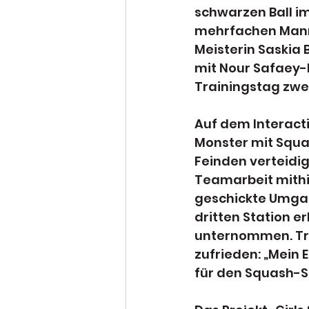
schwarzen Ball i
mehrfachen Mann
Meisterin Saskia
mit Nour Safaey-
Trainingstag zwe
Auf dem Interact
Monster mit Squas
Feinden verteidig
Teamarbeit mithil
geschickte Umgan
dritten Station 
unternommen. Tra
zufrieden: „Mein 
für den Squash-S