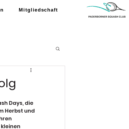
en
Mitgliedschaft
olg
sh Days, die 
m Herbst und 
hren 
kleinen 