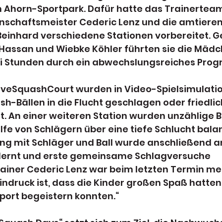
m Ahorn-Sportpark. Dafür hatte das Trainertea
schaftsmeister Cederic Lenz und die amtiere
 Beinhard verschiedene Stationen vorbereitet.
Hassan und Wiebke Köhler führten sie die Mädc
i Stunden durch ein abwechslungsreiches Pro
iveSquashCourt wurden in Video-Spielsimulati
h-Bällen in die Flucht geschlagen oder friedlic
t. An einer weiteren Station wurden unzählige Bä
fe von Schlägern über eine tiefe Schlucht balanc
g mit Schläger und Ball wurde anschließend an
erlernt und erste gemeinsame Schlagversuche 
iner Cederic Lenz war beim letzten Termin mer
Eindruck ist, dass die Kinder großen Spaß hatten 
port begeistern konnten.“